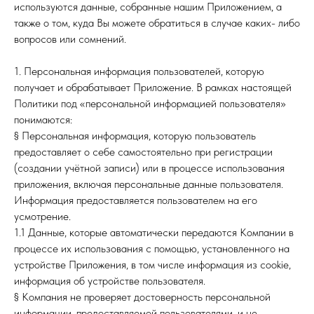
используются данные, собранные нашим Приложением, а
также о том, куда Вы можете обратиться в случае каких- либо
вопросов или сомнений.
1. Персональная информация пользователей, которую
получает и обрабатывает Приложение. В рамках настоящей
Политики под «персональной информацией пользователя»
понимаются:
§ Персональная информация, которую пользователь
предоставляет о себе самостоятельно при регистрации
(создании учётной записи) или в процессе использования
приложения, включая персональные данные пользователя.
Информация предоставляется пользователем на его
усмотрение.
1.1 Данные, которые автоматически передаются Компании в
процессе их использования с помощью, установленного на
устройстве Приложения, в том числе информация из cookie,
информация об устройстве пользователя.
§ Компания не проверяет достоверность персональной
информации, предоставляемой пользователями, и не