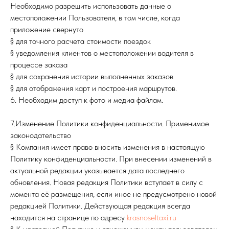
Необходимо разрешить использовать данные о
местоположении Пользователя, в том числе, когда
приложение свернуто
§ для точного расчета стоимости поездок
§ уведомления клиентов о местоположении водителя в
процессе заказа
§ для сохранения истории выполненных заказов
§ для отображения карт и построения маршрутов.
6. Необходим доступ к фото и медиа файлам.
7.Изменение Политики конфиденциальности. Применимое
законодательство
§ Компания имеет право вносить изменения в настоящую
Политику конфиденциальности. При внесении изменений в
актуальной редакции указывается дата последнего
обновления. Новая редакция Политики вступает в силу с
момента её размещения, если иное не предусмотрено новой
редакцией Политики. Действующая редакция всегда
находится на странице по адресу
krasnoseltaxi.ru